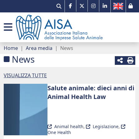
Il mercato
Gruppi di lavoro
Comunicati stampa
Associazione e network
Qualità e innovazione
Prontuario veterinario
AISA per Pet B2B
Organizzazione
Home
Area media
News
Missione tracciabilità
Portale dei servizi
Sondaggi
Imprese associate
News
AMR e One Health
Normativa e documenti utili
Eventi
Etica
VISUALIZZA TUTTE
Farmacovigilanza
Premio Paolo Sani per Tesi di Laurea in
News
Contatti
Salute animale: dieci anni di
Medicina Veterinaria
Animal Health Law
Link utili
Newsletter
Animal health
,
Legislazione
,
One Health
Campagna digitale - Fedeli alla Salute