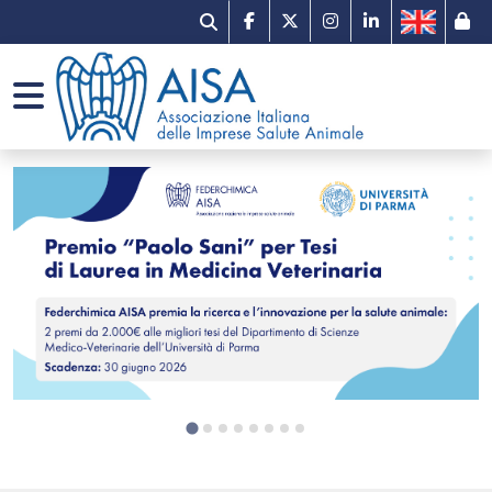
Il mercato
Gruppi di lavoro
Comunicati stampa
Associazione e network
Qualità e innovazione
Prontuario veterinario
AISA per Pet B2B
Organizzazione
Missione tracciabilità
Portale dei servizi
Sondaggi
Imprese associate
AMR e One Health
Normativa e documenti utili
Eventi
Etica
Farmacovigilanza
Premio Paolo Sani per Tesi di Laurea in
News
Contatti
Medicina Veterinaria
Link utili
Newsletter
Campagna digitale - Fedeli alla Salute