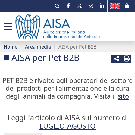
Il mercato
Gruppi di lavoro
Comunicati stampa
Associazione e network
Qualità e innovazione
Prontuario veterinario
AISA per Pet B2B
Organizzazione
Home
Area media
AISA per Pet B2B
Missione tracciabilità
Portale dei servizi
Sondaggi
Imprese associate
AISA per Pet B2B
AMR e One Health
Normativa e documenti utili
Eventi
Etica
PET B2B è rivolto agli operatori del settore
Farmacovigilanza
Premio Paolo Sani per Tesi di Laurea in
News
Contatti
dei prodotti per l’alimentazione e la cura
Medicina Veterinaria
degli animali da compagnia. Visita il
sito
Link utili
Newsletter
Leggi l'articolo di AISA sul numero di
LUGLIO-AGOSTO
Campagna digitale - Fedeli alla Salute