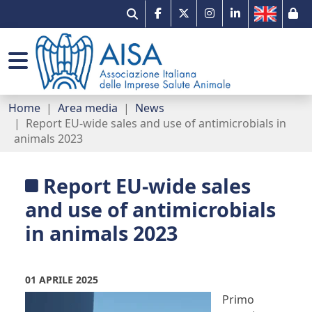
Il mercato
Gruppi di lavoro
Comunicati stampa
Associazione e network
Qualità e innovazione
Prontuario veterinario
AISA per Pet B2B
Organizzazione
Home
Area media
News
Report EU-wide sales and use of antimicrobials in
Missione tracciabilità
Portale dei servizi
Sondaggi
Imprese associate
animals 2023
AMR e One Health
Normativa e documenti utili
Eventi
Etica
Report EU-wide sales
Farmacovigilanza
Premio Paolo Sani per Tesi di Laurea in
News
Contatti
and use of antimicrobials
Medicina Veterinaria
in animals 2023
Link utili
Newsletter
01 APRILE 2025
Primo
Campagna digitale - Fedeli alla Salute