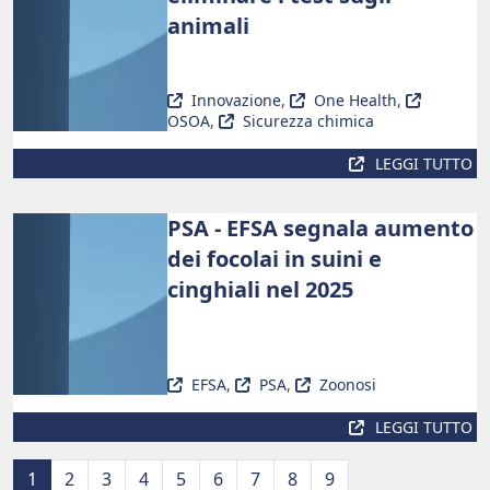
animali
Innovazione
,
One Health
,
OSOA
,
Sicurezza chimica
LEGGI TUTTO
PSA - EFSA segnala aumento
dei focolai in suini e
cinghiali nel 2025
EFSA
,
PSA
,
Zoonosi
LEGGI TUTTO
1
2
3
4
5
6
7
8
9