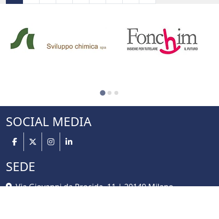
SOCIAL MEDIA
SEDE
Via Giovanni da Procida, 11 | 20149 Milano
C.F.80036210153