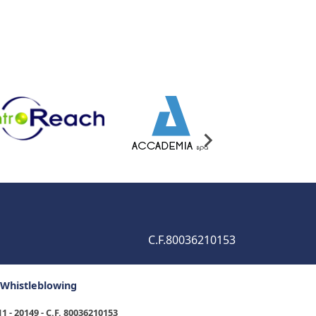
C.F.80036210153
Whistleblowing
1 - 20149 - C.F. 80036210153