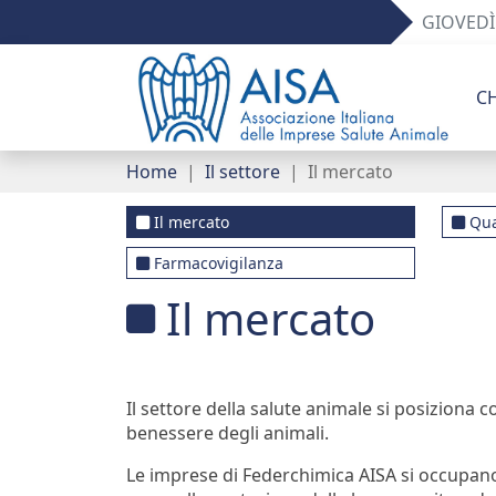
GIOVEDÌ
Il mercato
Gruppi di lavoro
Comunicati stampa
Associazione e network
C
Qualità e innovazione
Prontuario veterinario
AISA per Pet B2B
Organizzazione
Home
Il settore
Il mercato
Missione tracciabilità
Portale dei servizi
Sondaggi
Imprese associate
Il mercato
Qua
AMR e One Health
Normativa e documenti utili
Eventi
Etica
Farmacovigilanza
Il mercato
Farmacovigilanza
Premio Paolo Sani per Tesi di Laurea in Medicina
News
Contatti
Veterinaria
Link utili
Il settore della salute animale si posiziona 
Newsletter
benessere degli animali.
Le imprese di Federchimica AISA si occupano 
Campagna digitale - Fedeli alla Salute