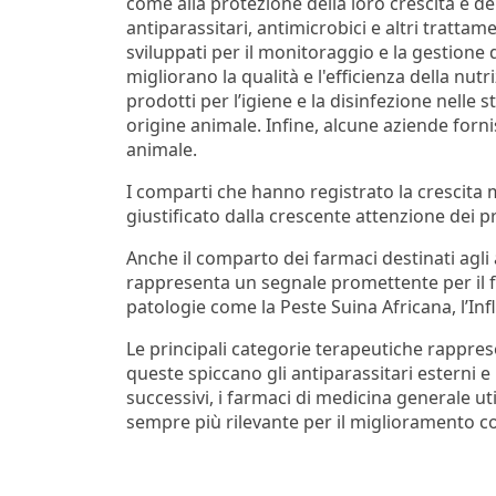
come alla protezione della loro crescita e del
antiparassitari, antimicrobici e altri trattam
sviluppati per il monitoraggio e la gestione 
migliorano la qualità e l'efficienza della nu
prodotti per l’igiene e la disinfezione nelle s
origine animale. Infine, alcune aziende forn
animale.
I comparti che hanno registrato la crescita 
giustificato dalla crescente attenzione dei pr
Anche il comparto dei farmaci destinati agli 
rappresenta un segnale promettente per il fut
patologie come la Peste Suina Africana, l’Inf
Le principali categorie terapeutiche rappresen
queste spiccano gli antiparassitari esterni e 
successivi, i farmaci di medicina generale util
sempre più rilevante per il miglioramento co