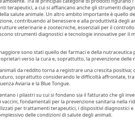
l’ambiente. Tra le principali categorie di prodotti figurano i
enti terapeutici, a cui si affiancano anche gli strumenti diagn
della salute animale.
Un altro ambito importante è quello deg
trizione, contribuendo al benessere e alla produttività degli 
trutture veterinarie e zootecniche, essenziali per il controllo
iscono strumenti diagnostici e tecnologie innovative per il m
maggiore sono stati quello dei farmaci e della nutraceutica 
oprietari verso la cura e, soprattutto, la prevenzione delle m
animali da reddito torna a registrare una crescita positiva;
uro, soprattutto considerando le difficoltà affrontate, tra c
luenza Aviaria e la Blue Tongue.
tano i pilastri su cui si fondano sia il fatturato che gli inve
i vaccini, fondamentali per la prevenzione sanitaria nella rid
izzati per trattamenti terapeutici, i dispositivi diagnostici e
mplessivo delle condizioni di salute degli animali.