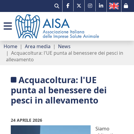
Il mercato
Gruppi di lavoro
Comunicati stampa
Associazione e network
Qualità e innovazione
Prontuario veterinario
AISA per Pet B2B
Organizzazione
Home
Area media
News
Acquacoltura: l'UE punta al benessere dei pesci in
Missione tracciabilità
Portale dei servizi
Sondaggi
Imprese associate
allevamento
AMR e One Health
Normativa e documenti utili
Eventi
Etica
Acquacoltura: l'UE
Farmacovigilanza
Premio Paolo Sani per Tesi di Laurea in
News
Contatti
punta al benessere dei
Medicina Veterinaria
pesci in allevamento
Link utili
Newsletter
24 APRILE 2026
Siamo
Campagna digitale - Fedeli alla Salute